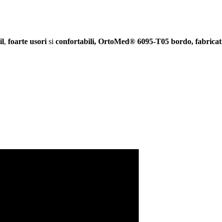
il
,
foarte usori
si
confortabili,
OrtoMed® 6095-T05 bordo, fabricati