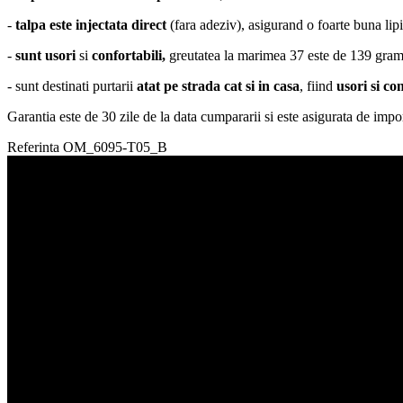
-
talpa este injectata direct
(fara adeziv), asigurand o foarte buna lipir
-
sunt usori
si
confortabili,
greutatea la marimea 37 este de 139 grame
- sunt destinati purtarii
atat pe strada cat si in casa
, fiind
usori si co
Garantia este de 30 zile de la data cumpararii si este asigurata de impor
Referinta
OM_6095-T05_B