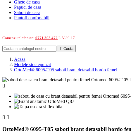
Ghete de casa
Papuci de casa
Saboti de casa
Pantofi confortabili
Comenzi telefonice:
0771.303.472
L-V / 9-17.

Cauta
Acasa
Modele stoc epuizat
OrtoMed® 6095-T05 saboti brant detasabil bordo femei



OrtoMed® 6095-T05 saboti brant detasabil bordo fe