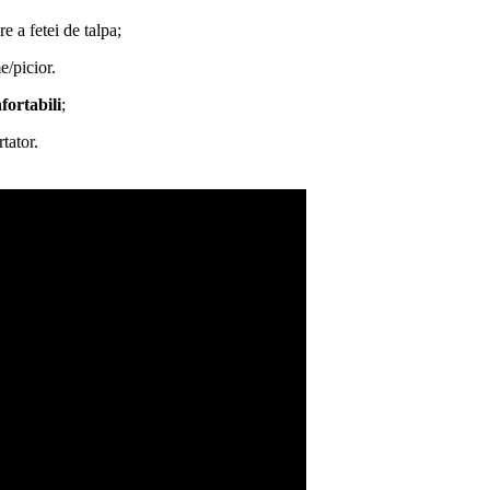
e a fetei de talpa;
/picior.
nfortabili
;
tator.