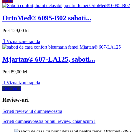
bordo
OrtoMed® 6095-B02 saboti...
Pret
129,00 lei

Vizualizare rapida
Mjartan® 607-LA125, saboti...
Pret
89,00 lei

Vizualizare rapida
bleumarin
Review-uri
Scrieti review-ul dumneavoastra
Scrieti dumneavoastra primul review, chiar acum !