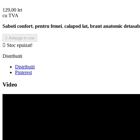
129,00 lei
cu TVA
Saboti confort
,
pentru femei
,
calapod lat, brant anatomic detasab

Adauga in cos

Stoc epuizat!
Distribuiti
Distribuiti
Pinterest
Video