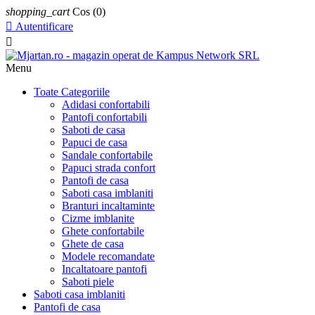
shopping_cart
Cos
(0)

Autentificare

Menu
Toate Categoriile
Adidasi confortabili
Pantofi confortabili
Saboti de casa
Papuci de casa
Sandale confortabile
Papuci strada confort
Pantofi de casa
Saboti casa imblaniti
Branturi incaltaminte
Cizme imblanite
Ghete confortabile
Ghete de casa
Modele recomandate
Incaltatoare pantofi
Saboti piele
Saboti casa imblaniti
Pantofi de casa