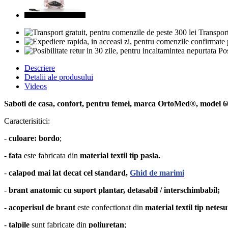
Transport
Pos
Descriere
Detalii ale produsului
Videos
Saboti de casa, confort, pentru femei, marca OrtoMed®, model 
Caracterisitici:
-
culoare: bordo
;
-
fata
este fabricata din
material textil tip pasla.
-
calapod mai lat decat cel standard,
Ghid de marimi
-
brant anatomic cu
suport plantar, detasabil / interschimbabil;
-
acoperisul de brant
este confectionat din
material textil tip netesu
-
talpile
sunt fabricate din
poliuretan
;