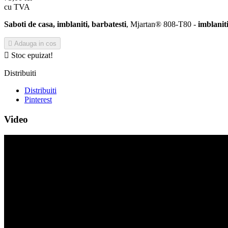
cu TVA
Saboti de casa, imblaniti, barbatesti
, Mjartan® 808-T80 -
imblaniti

Adauga in cos

Stoc epuizat!
Distribuiti
Distribuiti
Pinterest
Video