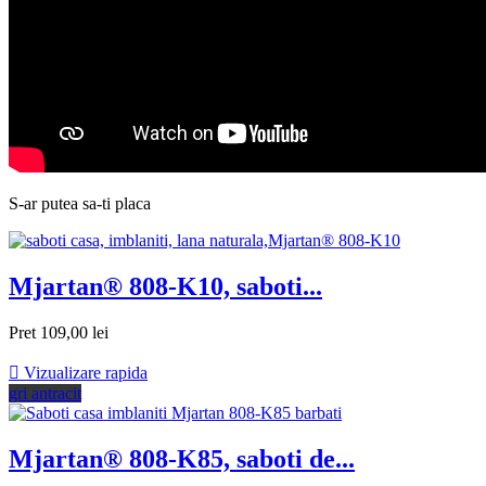
S-ar putea sa-ti placa
Mjartan® 808-K10, saboti...
Pret
109,00 lei

Vizualizare rapida
gri antracit
Mjartan® 808-K85, saboti de...