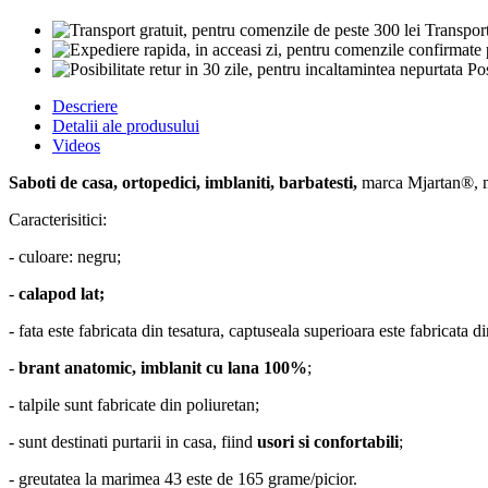
Transport
Pos
Descriere
Detalii ale produsului
Videos
Saboti de casa, ortopedici, imblaniti, barbatesti,
marca Mjartan®, 
Caracterisitici:
- culoare: negru;
-
calapod lat;
- fata este fabricata din tesatura, captuseala superioara este fabricata d
-
brant anatomic, imblanit cu lana 100%
;
- talpile sunt fabricate din poliuretan;
- sunt destinati purtarii in casa, fiind
usori si confortabili
;
- greutatea la marimea 43 este de 165 grame/picior.