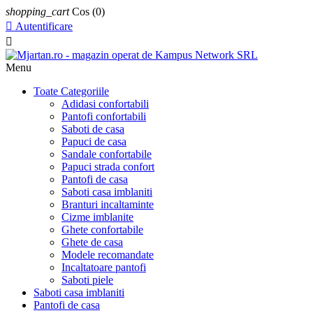
shopping_cart
Cos
(0)

Autentificare

Menu
Toate Categoriile
Adidasi confortabili
Pantofi confortabili
Saboti de casa
Papuci de casa
Sandale confortabile
Papuci strada confort
Pantofi de casa
Saboti casa imblaniti
Branturi incaltaminte
Cizme imblanite
Ghete confortabile
Ghete de casa
Modele recomandate
Incaltatoare pantofi
Saboti piele
Saboti casa imblaniti
Pantofi de casa