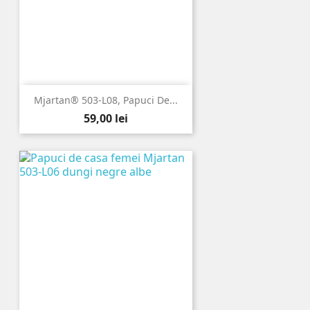
Mjartan® 503-L08, Papuci De...
Pret
59,00 lei