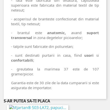
- fata este fabricata din tesatura, captuseala
superioara este fabricata din material textil de tip
netesut;
- acoperisul de branteste confectionat din material
textil, tip netesut;
- brantul este
anatomic
,
avand
suport
transversal
in zona degetelor picioarelor;
- talpile sunt fabricate din poliuretan;
- sunt destinati purtarii in casa, fiind
usori
si
confortabili
;
- greutatea la marimea 37 este de 107
grame/picior.
Garantia este de 30 zile de la data cumpararii si este
asigurata de importator.
S-AR PUTEA SA-TI PLACA