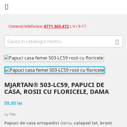

Comenzi telefonice:
0771.303.472
L-V / 9-17.

MJARTAN® 503-LC59, PAPUCI DE
CASA, ROSII CU FLORICELE, DAMA
59,00 lei
cu TVA
Papuci de casa ortopedici
dama,
calapod lat
,
brant