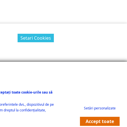
Setari Cookies
eptați toate cookie-urile sau să
referintele dvs., dispozitivul de pe
Setări personalizate
m dreptul la confidențialitate,
Accept toate