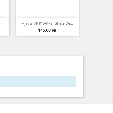

Vizualizare rapida
..
Mjartan® 815-K78, Ghete De...
Pret
145,00 lei