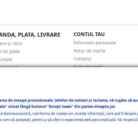
NDA, PLATA, LIVRARE
CONTUL TAU
Informatii personale
ere și retur
Retur de marfa
 de plata
Comenzi
umpăr
Note de credit
e contact
Adrese
COLE
Cupoane
ri de pret
Alertele mele
area de mesaje promoționale, telefon de contact și reclame, vă rugăm să acc
zate" situat lângă butonul "Accept toate" din partea dreapta jos.
-ul dumneavoastră, sub forma de cookie-uri. Aceste informații, care pot fi despre p
așa cum vă așteptați, pentru a vă oferi o experiență web personalizată. Vă respectă
© 2026 - Kampus Network SRL - Toate drepturile rezervate