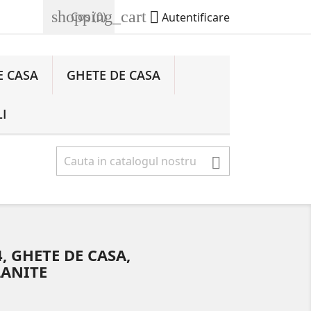
shopping_cart

Cos
(0)
Autentificare
E CASA
GHETE DE CASA
I

, GHETE DE CASA,
LANITE