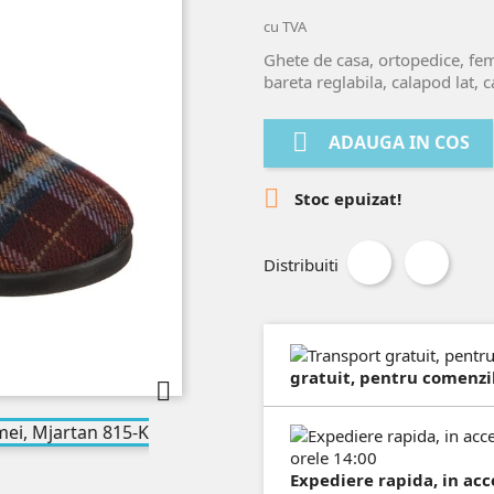
cu TVA
Ghete de casa, ortopedice, fe
bareta reglabila, calapod lat, c

ADAUGA IN COS

Stoc epuizat!
Distribuiti
gratuit, pentru comenzil

Expediere rapida, in acc