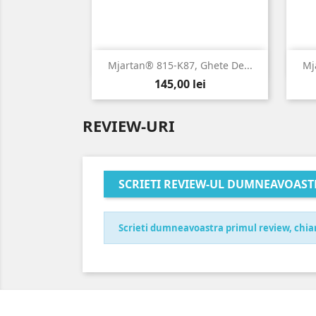

Vizualizare rapida
Mjartan® 815-K87, Ghete De...
Mj
Pret
145,00 lei
REVIEW-URI
SCRIETI REVIEW-UL DUMNEAVOAST
Scrieti dumneavoastra primul review, chia