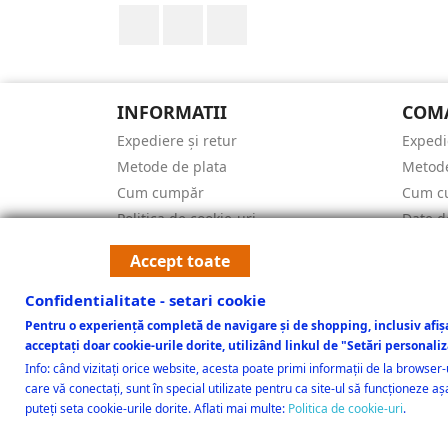
Facebook
YouTube
Instagram
INFORMATII
COMA
Expediere și retur
Expedi
Metode de plata
Metode
Cum cumpăr
Cum c
Politica de cookie-uri
Date d
Termeni și condiții de utilizare
ARTI
Accept toate
Date de contact
Reduce
Harta site-ului
Confidentialitate - setari cookie
ANPC
Pentru o experiență completă de navigare și de shopping, inclusiv afiș
acceptați doar cookie-urile dorite, utilizând linkul de "Setări personali
Solutionarea litigiilor
Info: când vizitați orice website, acesta poate primi informații de la browser
care vă conectați, sunt în special utilizate pentru ca site-ul să funcționeze 
puteți seta cookie-urile dorite. Aflati mai multe:
Politica de cookie-uri
.