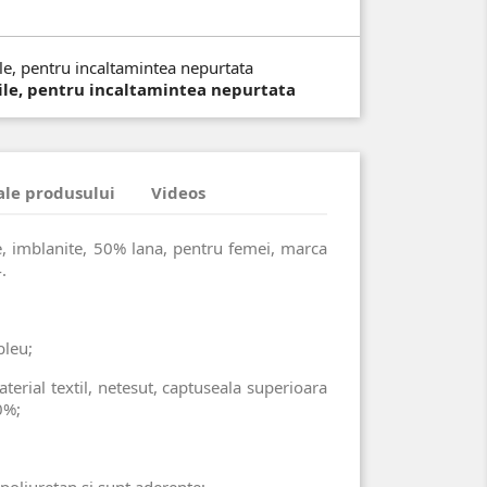
 zile, pentru incaltamintea nepurtata
 ale produsului
Videos
e, imblanite, 50% lana, pentru femei, marca
.
bleu;
aterial textil, netesut, captuseala superioara
0%;
n poliuretan si sunt aderente;