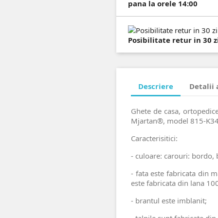
pana la orele 14:00
Posibilitate retur in 30
Descriere
Detalii
Ghete de casa, ortopedic
Mjartan®, model 815-K34
Caracterisitici:
- culoare: carouri: bordo, 
- fata este fabricata din m
este fabricata din lana 10
- brantul este imblanit;
- talpile sunt fabricate di