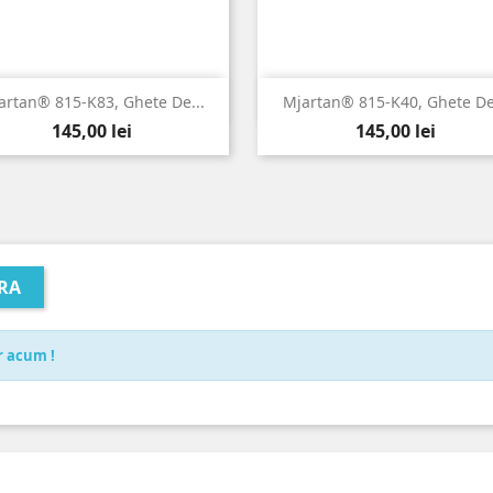


Vizualizare rapida
Vizualizare rapida
artan® 815-K83, Ghete De...
Mjartan® 815-K40, Ghete De.
Pret
Pret
145,00 lei
145,00 lei
RA
r acum !