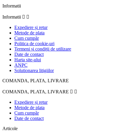
Informatii
Informatii


Expediere și retur
Metode de plata
Cum cumpăr
Politica de cookie-uri
Termeni și condiții de utilizare
Date de contact
Harta site-ului
ANPC
Solutionarea litigiilor
COMANDA, PLATA, LIVRARE
COMANDA, PLATA, LIVRARE


Expediere și retur
Metode de plata
Cum cumpăr
Date de contact
Articole