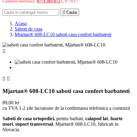
Comenzi telefonice:
0771.303.472
L-V / 9-17.

Cauta
Acasa
Saboti de casa
Mjartan® 608-LC10 saboti casa confort barbatesti



Mjartan® 608-LC10 saboti casa confort barbatesti
89,00 lei
cu TVA
1-2 zile lucratoare de la confirmarea telefonica a comenzii
Saboti de casa ortopedici,
pentru
barbati,
calapod lat
,
foarte
usori
,
suport transversal
, Mjartan® 608-LC10, fabricati in
Slovacia.