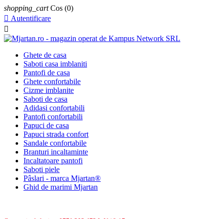
shopping_cart
Cos
(0)

Autentificare

Ghete de casa
Saboti casa imblaniti
Pantofi de casa
Ghete confortabile
Cizme imblanite
Saboti de casa
Adidasi confortabili
Pantofi confortabili
Papuci de casa
Papuci strada confort
Sandale confortabile
Branturi incaltaminte
Incaltatoare pantofi
Saboti piele
Pâslari - marca Mjartan®
Ghid de marimi Mjartan