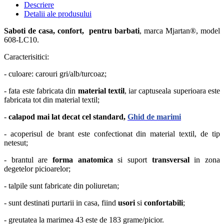
Descriere
Detalii ale produsului
Saboti de casa, confort, pentru barbati
, marca Mjartan®, model
608-LC10.
Caracterisitici:
- culoare: carouri gri/alb/turcoaz;
- fata este fabricata din
material textil
, iar captuseala superioara este
fabricata tot din material textil;
-
calapod mai lat decat cel standard,
Ghid de marimi
- acoperisul de brant este confectionat din material textil, de tip
netesut;
- brantul are
forma anatomica
si suport
transversal
in zona
degetelor picioarelor;
- talpile sunt fabricate din poliuretan;
- sunt destinati purtarii in casa, fiind
usori
si
confortabili
;
- greutatea la marimea 43 este de 183 grame/picior.