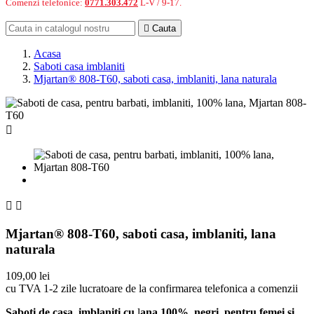
Comenzi telefonice:
0771.303.472
L-V / 9-17.

Cauta
Acasa
Saboti casa imblaniti
Mjartan® 808-T60, saboti casa, imblaniti, lana naturala



Mjartan® 808-T60, saboti casa, imblaniti, lana
naturala
109,00 lei
cu TVA
1-2 zile lucratoare de la confirmarea telefonica a comenzii
Saboti de casa,
imblaniti cu
l
ana 100%
,
negri
,
pentru femei si