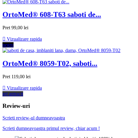
OrtoMed® 608-T63 saboti de...
Pret
99,00 lei

Vizualizare rapida
negru
OrtoMed® 8059-T02, saboti...
Pret
119,00 lei

Vizualizare rapida
gri antracit
Review-uri
Scrieti review-ul dumneavoastra
Scrieti dumneavoastra primul review, chiar acum !