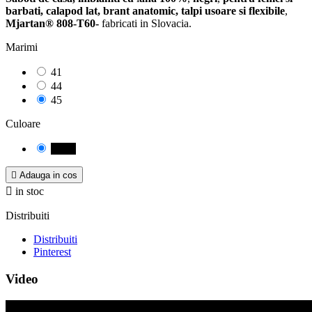
barbati,
calapod lat, brant anatomic, talpi usoare si flexibile
,
Mjartan® 808-T60-
fabricati in Slovacia.
Marimi
41
44
45
Culoare
negru

Adauga in cos

in stoc
Distribuiti
Distribuiti
Pinterest
Video