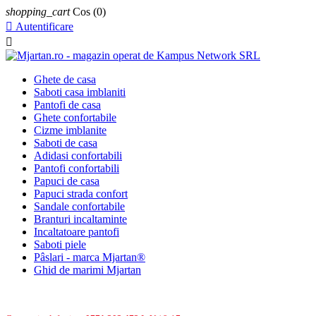
shopping_cart
Cos
(0)

Autentificare

Ghete de casa
Saboti casa imblaniti
Pantofi de casa
Ghete confortabile
Cizme imblanite
Saboti de casa
Adidasi confortabili
Pantofi confortabili
Papuci de casa
Papuci strada confort
Sandale confortabile
Branturi incaltaminte
Incaltatoare pantofi
Saboti piele
Pâslari - marca Mjartan®
Ghid de marimi Mjartan