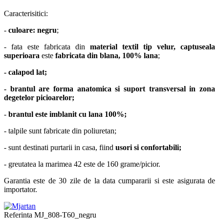
Caracterisitici:
-
culoare: negru
;
- fata este fabricata din
material textil tip velur,
captuseala
superioara
este
fabricata din blana, 100% lana
;
- calapod lat;
- brantul are
forma anatomica
si suport
transversal
in zona
degetelor picioarelor;
-
brantul este imblanit cu lana 100%;
- talpile sunt fabricate din poliuretan;
- sunt destinati purtarii in casa, fiind
usori si confortabili;
- greutatea la marimea 42 este de 160 grame/picior.
Garantia este de 30 zile de la data cumpararii si este asigurata de
importator.
Referinta
MJ_808-T60_negru