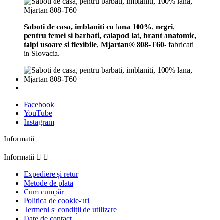
Saboti de casa,
imblaniti cu
l
ana 100%
,
negri
,
pentru femei si barbati,
calapod lat, brant anatomic,
talpi usoare si flexibile
,
Mjartan® 808-T60-
fabricati
in Slovacia.
Facebook
YouTube
Instagram
Informatii
Informatii


Expediere și retur
Metode de plata
Cum cumpăr
Politica de cookie-uri
Termeni și condiții de utilizare
Date de contact